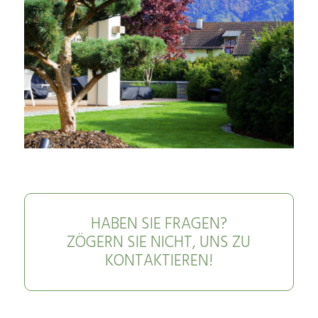
Bendern,
Liechtenstein
HABEN SIE FRAGEN?
ZÖGERN SIE NICHT, UNS ZU
KONTAKTIEREN!