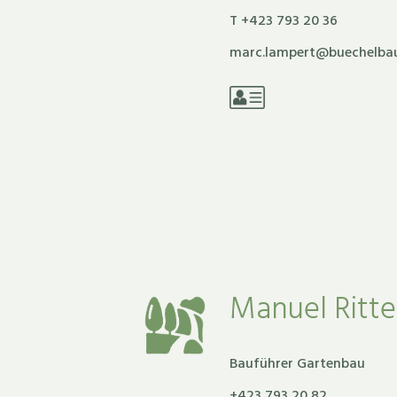
T +423 793 20 36
marc.lampert@buechelba
Manuel Ritte
Bauführer Gartenbau
‭+‭423 793 20 82‬