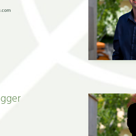
u.com
egger