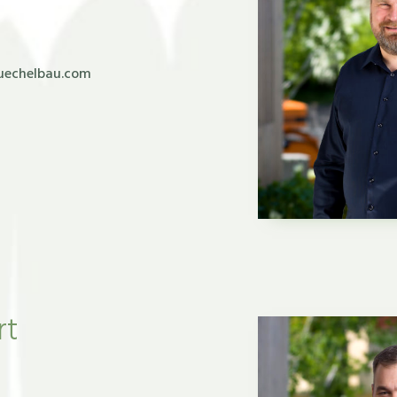
uechelbau.com
rt