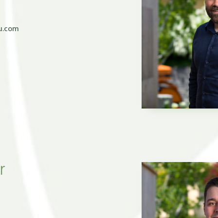
u.com
r