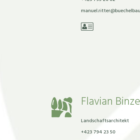
manuel.ritter@buechelba
Flavian Binz
Landschaftsarchitekt
‭+‭423 794 23 50‬