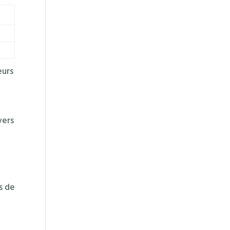
eurs
vers
s de