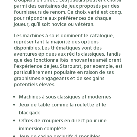
croupiers en direct. Les joueurs peuvent choisir
parmi des centaines de jeux proposés par des
fournisseurs de renom. Ce choix varié est conçu
pour répondre aux préférences de chaque
joueur, qu’il soit novice ou vétéran.
Les machines à sous dominent le catalogue,
représentant la majorité des options
disponibles. Les thématiques vont des
aventures épiques aux récits classiques, tandis
que des fonctionnalités innovantes améliorent
l’expérience de jeu. Starburst, par exemple, est
particulièrement populaire en raison de ses
graphismes engageants et de ses gains
potentiels élevés.
Machines à sous classiques et modernes
Jeux de table comme la roulette et le
blackjack
Offres de croupiers en direct pour une
immersion complète
Jeux de casino exclusifs disponibles