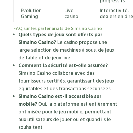
progressifs
Evolution
Live
Interactivité,
Gaming
casino
dealers en dir
FAQ sur les partenariats de Simsino Casino
Quels types de jeux sont offerts par
Simsino Casino?
Le casino propose une
large sélection de machines à sous, de jeux
de table et de jeux live.
Comment la sécurité est-elle assurée?
Simsino Casino collabore avec des
fournisseurs certifiés, garantissant des jeux
équitables et des transactions sécurisées.
Simsino Casino est-il accessible sur
mobile?
Oui, la plateforme est entièrement
optimisée pour le jeu mobile, permettant
aux utilisateurs de jouer où et quand ils le
souhaitent.