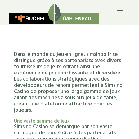
Dans le monde du jeu en ligne,
simsinoo.fr
se
distingue grâce à ses partenariats avec divers
fournisseurs de jeux, offrant ainsi une
expérience de jeu enrichissante et diversifiée.
Les collaborations stratégiques avec des
développeurs de renom permettent à Simsino
Casino de proposer une large gamme de jeux
allant des machines à sous aux jeux de table,
créant une plateforme attractive pour les
joueurs.
Une vaste gamme de jeux
Simsino Casino se démarque par son vaste
catalogue de jeux. Grâce à des partenariats