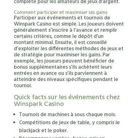
complète pour les amateurs de jeux d’argent.
Comment participer et maximiser ses gains
Participer aux événements et tournois de
Winspark Casino est simple. Les joueurs doivent
généralement s’inscrire à l’avance et remplir
certains critères, comme le dépôt d’un
montant minimal. Ensuite, il est conseillé
d’exploiter les différentes méthodes de jeux et
de stratégie pour maximiser les gains. Par
exemple, les joueurs peuvent bénéficier de
bonus supplémentaires s’ils achètent leurs
entrées en avance ou s’ils parviennent à
atteindre des niveaux spécifiques pendant le
tournoi.
Quick facts sur les événements chez
Winspark Casino
Tournois de machines à sous chaque mois.
Compétitions de jeux de table, y compris le
blackjack et le poker.