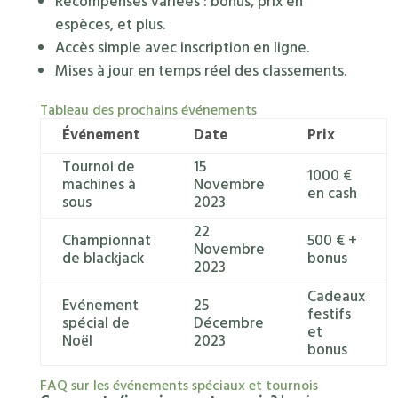
Récompenses variées : bonus, prix en
espèces, et plus.
Accès simple avec inscription en ligne.
Mises à jour en temps réel des classements.
Tableau des prochains événements
Événement
Date
Prix
Tournoi de
15
1000 €
machines à
Novembre
en cash
sous
2023
22
Championnat
500 € +
Novembre
de blackjack
bonus
2023
Cadeaux
Evénement
25
festifs
spécial de
Décembre
et
Noël
2023
bonus
FAQ sur les événements spéciaux et tournois