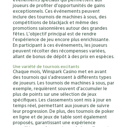
événements spéciaux qui permettent aux
joueurs de profiter d’opportunités de gains
exceptionnels. Ces événements peuvent
inclure des tournois de machines à sous, des
compétitions de blackjack et même des
promotions saisonnières autour des grandes
fêtes. L’objectif principal est de rendre
l’expérience de jeu encore plus enrichissante.
En participant à ces événements, les joueurs
peuvent récolter des récompenses variées,
allant de bonus de dépôt à des prix en espèces.
Une variété de tournois excitants
Chaque mois, Winspark Casino met en avant
des tournois qui s’adressent à différents types
de joueurs. Les tournois de machines à sous, par
exemple, requièrent souvent d’accumuler le
plus de points sur une sélection de jeux
spécifiques. Les classements sont mis à jour en
temps réel, permettant aux joueurs de suivre
leur progression. De plus, des tournois de poker
en ligne et de jeux de table sont également
proposés, garantissant une expérience