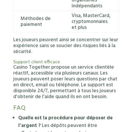
organismes
indépendants
Visa, MasterCard,
Méthodes de
cryptomonnaies
paiement
et plus
Les joueurs peuvent ainsi se concentrer sur leur
expérience sans se soucier des risques liés à la
sécurité.
Support client efficace
Casino Together propose un service clientèle
réactif, accessible via plusieurs canaux. Les
joueurs peuvent poser leurs questions par chat
en direct, email ou téléphone. Le support est
disponible 24/7, permettant à tous les joueurs
d’obtenir de l’aide quand ils en ont besoin.
FAQ
Quelle est la procédure pour déposer de
l’argent ?
Les dépôts peuvent être