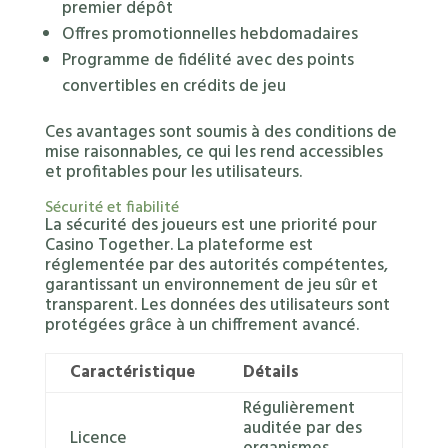
premier dépôt
Offres promotionnelles hebdomadaires
Programme de fidélité avec des points
convertibles en crédits de jeu
Ces avantages sont soumis à des conditions de
mise raisonnables, ce qui les rend accessibles
et profitables pour les utilisateurs.
Sécurité et fiabilité
La sécurité des joueurs est une priorité pour
Casino Together. La plateforme est
réglementée par des autorités compétentes,
garantissant un environnement de jeu sûr et
transparent. Les données des utilisateurs sont
protégées grâce à un chiffrement avancé.
Caractéristique
Détails
Régulièrement
auditée par des
Licence