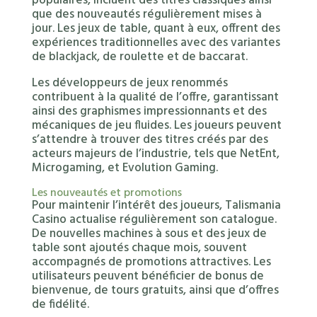
populaires, incluent des titres classiques ainsi
que des nouveautés régulièrement mises à
jour. Les jeux de table, quant à eux, offrent des
expériences traditionnelles avec des variantes
de blackjack, de roulette et de baccarat.
Les développeurs de jeux renommés
contribuent à la qualité de l’offre, garantissant
ainsi des graphismes impressionnants et des
mécaniques de jeu fluides. Les joueurs peuvent
s’attendre à trouver des titres créés par des
acteurs majeurs de l’industrie, tels que NetEnt,
Microgaming, et Evolution Gaming.
Les nouveautés et promotions
Pour maintenir l’intérêt des joueurs, Talismania
Casino actualise régulièrement son catalogue.
De nouvelles machines à sous et des jeux de
table sont ajoutés chaque mois, souvent
accompagnés de promotions attractives. Les
utilisateurs peuvent bénéficier de bonus de
bienvenue, de tours gratuits, ainsi que d’offres
de fidélité.