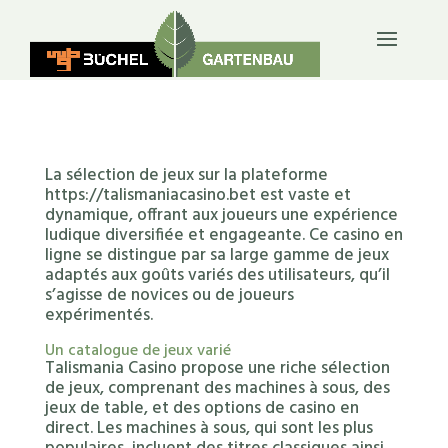
La sélection de jeux sur la plateforme
https://talismaniacasino.bet
est vaste et
dynamique, offrant aux joueurs une expérience
ludique diversifiée et engageante. Ce casino en
ligne se distingue par sa large gamme de jeux
adaptés aux goûts variés des utilisateurs, qu’il
s’agisse de novices ou de joueurs
expérimentés.
Un catalogue de jeux varié
Talismania Casino propose une riche sélection
de jeux, comprenant des machines à sous, des
jeux de table, et des options de casino en
direct. Les machines à sous, qui sont les plus