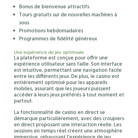
Bonus de bienvenue attractifs
Tours gratuits sur de nouvelles machines à
sous
Promotions hebdomadaires
Programmes de fidélité généreux
Une expérience de jeu optimisée
La plateforme est conçue pour offrir une
expérience utilisateur sans faille. Son interface
est intuitive, permettant une navigation facile
entre les différents jeux. De plus, le casino est
entièrement optimisé pour les appareils
mobiles, assurant que les joueurs puissent
accéder à leurs jeux préférés à tout moment et
partout.
La fonctionnalité de casino en direct se
démarque particulièrement, avec des croupiers
en direct proposant une interaction réelle. Les
sessions en temps réel créent une atmosphère
immersive, rehaussant l’expérience de jeu