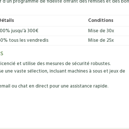
 d’un programme de fidélité offrant des remises et des bo
Détails
Conditions
100% jusqu’à 300€
Mise de 30x
50% tous les vendredis
Mise de 25x
s
 licencié et utilise des mesures de sécurité robustes.
se une vaste sélection, incluant machines à sous et jeux de
email ou chat en direct pour une assistance rapide.