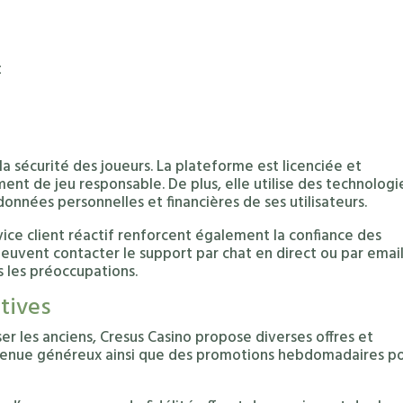
t
a sécurité des joueurs. La plateforme est licenciée et
nt de jeu responsable. De plus, elle utilise des technologi
nnées personnelles et financières de ses utilisateurs.
ice client réactif renforcent également la confiance des
s peuvent contacter le support par chat en direct ou par email
s les préoccupations.
tives
ser les anciens, Cresus Casino propose diverses offres et
nvenue généreux ainsi que des promotions hebdomadaires p