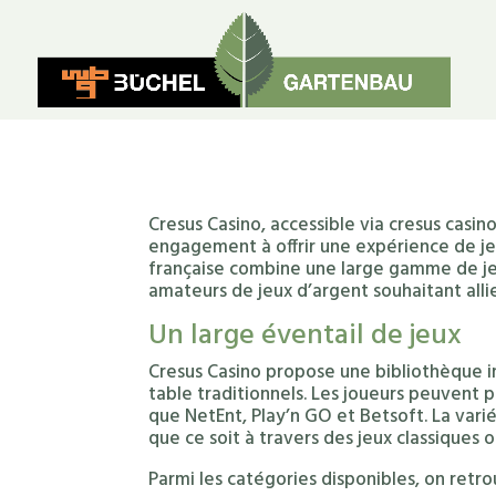
Cresus Casino, accessible via
cresus casin
engagement à offrir une expérience de jeu
française combine une large gamme de jeux
amateurs de jeux d’argent souhaitant allier 
Un large éventail de jeux
Cresus Casino propose une bibliothèque i
table traditionnels. Les joueurs peuvent 
que NetEnt, Play’n GO et Betsoft. La vari
que ce soit à travers des jeux classiques
Parmi les catégories disponibles, on retro