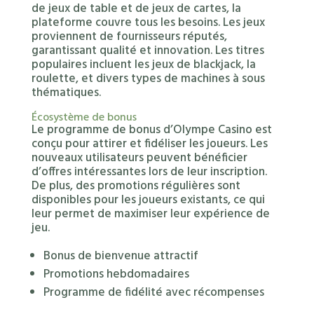
de jeux de table et de jeux de cartes, la
plateforme couvre tous les besoins. Les jeux
proviennent de fournisseurs réputés,
garantissant qualité et innovation. Les titres
populaires incluent les jeux de blackjack, la
roulette, et divers types de machines à sous
thématiques.
Écosystème de bonus
Le programme de bonus d’Olympe Casino est
conçu pour attirer et fidéliser les joueurs. Les
nouveaux utilisateurs peuvent bénéficier
d’offres intéressantes lors de leur inscription.
De plus, des promotions régulières sont
disponibles pour les joueurs existants, ce qui
leur permet de maximiser leur expérience de
jeu.
Bonus de bienvenue attractif
Promotions hebdomadaires
Programme de fidélité avec récompenses